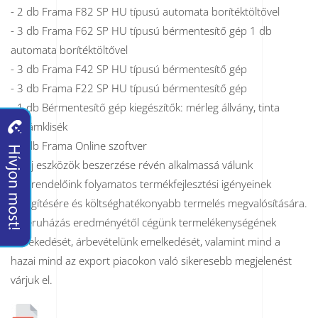
- 2 db Frama F82 SP HU típusú automata borítéktöltővel
- 3 db Frama F62 SP HU típusú bérmentesítő gép 1 db
automata borítéktöltővel
- 3 db Frama F42 SP HU típusú bérmentesítő gép
- 3 db Frama F22 SP HU típusú bérmentesítő gép
- 1 db Bérmentesítő gép kiegészítők: mérleg állvány, tinta
reklámklisék
- 1 db Frama Online szoftver
Az új eszközök beszerzése révén alkalmassá válunk
megrendelőink folyamatos termékfejlesztési igényeinek
kielégítésére és költséghatékonyabb termelés megvalósítására.
A beruházás eredményétől cégünk termelékenységének
növekedését, árbevételünk emelkedését, valamint mind a
hazai mind az export piacokon való sikeresebb megjelenést
várjuk el.