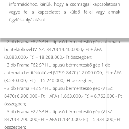
információhoz, kérjük, hogy a csomaggal kapcsolatosan
23 017 500,- Ft, támogatási konstrukció keretében elnyert
vegye fel a kapcsolatot a küldő féllel vagy annak
támogatás összege: 23 017 500,- Ft. Támogatás intenzitása:
ügyfélszolgálatával.
50 %.
A projekt keretén belül az alábbi beruházás valósult meg:
- 2 db Frama F82 SP HU típusú bérmentesítő gép automata
borítéktöltővel (VTSZ: 8470) 14.400.000,- Ft + ÁFA
(3.888.000,- Ft) = 18.288.000,- Ft összegben;
- 3 db Frama F62 SP HU típusú bérmentesítő gép 1 db
automata borítéktöltővel (VTSZ: 8470) 12.000.000,- Ft + ÁFA
(3.240.000,- Ft ) = 15.240.000,- Ft összegben;
- 3 db Frama F42 SP HU típusú bérmentesítő gép (VTSZ:
8470) 6.900.000,- Ft + ÁFA ( 1.863.000,- Ft) = 8.763.000,- Ft
összegben;
- 3 db Frama F22 SP HU típusú bérmentesítő gép (VTSZ:
8470) 4.200.000,- Ft + ÁFA (1.134.000,- Ft) = 5.334.000,- Ft
összegben;