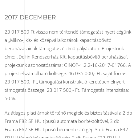
2017 DECEMBER
23 017 500 Ft vissza nem térítendő támogatást nyert cégünk
a „Mikro-, kis- és középvállalkozások kapacitásbővítő
beruházásainak támogatása” című pályázaton. Projektünk
címe: „Delfin Rendszerház Kft. kapacitásbővítő beruházása”,
projektünk azonosítószáma: GINOP-1.2.2-16-2017-01766. A
projekt elszámolható költsége: 46 035 000,- Ft, saját forrás:
23 017 500,- Ft, támogatási konstrukció keretében elnyert
támogatás összege: 23 017 500,- Ft. Támogatás intenzitása:
50 %.
Az átlagos piaci árnak történő megfelelés biztosításával a 2 db
Frama F82 SP HU típusú automata borítéktöltővel, 3 db
Frama F62 SP HU típusú bérmentesítő gép 3 db Frama F42
SP HU típusú bérmentesítő gép, 3 db Frama F22 SP HU