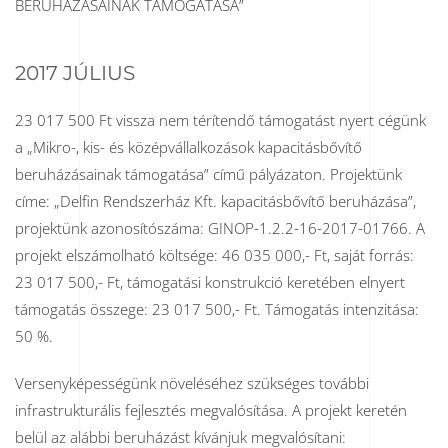
BERUHÁZÁSAINAK TÁMOGATÁSA”
2017 JÚLIUS
23 017 500 Ft vissza nem térítendő támogatást nyert cégünk
a „Mikro-, kis- és középvállalkozások kapacitásbővítő
beruházásainak támogatása” című pályázaton. Projektünk
címe: „Delfin Rendszerház Kft. kapacitásbővítő beruházása”,
projektünk azonosítószáma: GINOP-1.2.2-16-2017-01766. A
projekt elszámolható költsége: 46 035 000,- Ft, saját forrás:
23 017 500,- Ft, támogatási konstrukció keretében elnyert
támogatás összege: 23 017 500,- Ft. Támogatás intenzitása:
50 %.
Versenyképességünk növeléséhez szükséges további
infrastrukturális fejlesztés megvalósítása. A projekt keretén
belül az alábbi beruházást kívánjuk megvalósítani: