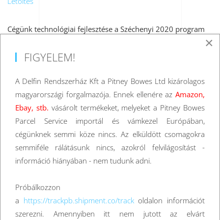
Letöltés
Cégünk technológiai fejlesztése a Széchenyi 2020 program
×
keretében valósult meg.
FIGYELEM!
A fejlesztés tárgya, célja:
MIKRO-, KIS- ÉS
KÖZÉPVÁLLALKOZÁSOK KAPACITÁSBŐVÍTŐ
A Delfin Rendszerház Kft a Pitney Bowes Ltd kizárolagos
BERUHÁZÁSAINAK TÁMOGATÁSA”
magyarországi forgalmazója. Ennek ellenére az
Amazon,
Ebay, stb.
vásárolt termékeket, melyeket a Pitney Bowes
Parcel Service importál és vámkezel Európában,
2019 MÁJUS
cégünknek semmi köze nincs. Az elküldött csomagokra
semmiféle rálátásunk nincs, azokról felvilágosítást -
23 017 500 Ft vissza nem térítendő támogatást nyert cégünk
információ hiányában - nem tudunk adni.
a „Mikro-, kis- és középvállalkozások kapacitásbővítő
beruházásainak támogatása” című pályázaton. Projektünk
Próbálkozzon
címe: „Delfin Rendszerház Kft. kapacitásbővítő beruházása”,
a
https://trackpb.shipment.co/track
oldalon információt
projektünk azonosítószáma: GINOP-1.2.2-16-2017-01766. A
szerezni. Amennyiben itt nem jutott az elvárt
projekt elszámolható költsége: 46 035 000,- Ft, saját forrás: