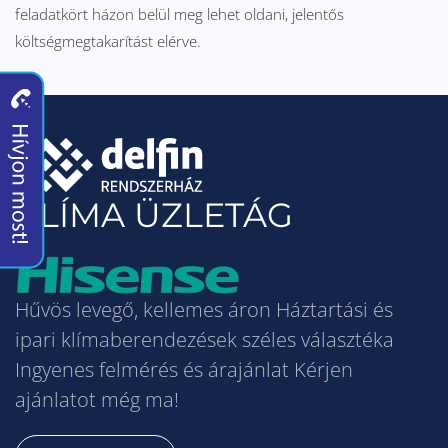
feladatkört házon belül meg lehet oldani, jelentős
költségmegtakarítást elérve.
KLÍMA ÜZLETÁG
Hűvös levegő, kellemes áron Háztartási és
ipari klímaberendezések széles választéka
Ingyenes felmérés és árajánlat Kérjen
ajánlatot még ma!