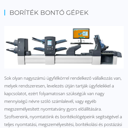
BORÍTÉK BONTÓ GÉPEK
Sok olyan nagyszámú ügyfélkörrel rendelkező vállalkozás van,
melyek rendszeresen, levelezés útján tartják ügyfeleikkel a
kapcsolatot, ezért folyamatosan szükségük van nagy
mennyiségű névre szóló számlalevél, vagy egyéb
megszemélyesített nyomtatvány gyors előállítására.
Szoftvereink, nyomtatóink és borítékológépeink segítségével a
teljes nyomtatási, megszemélyesítési, borítékolási és postázási