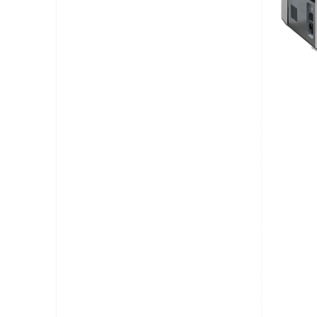
ÖLJÜK A
POSTÁ
 RENDSZERHÁZ
MEGOL
JÁN!
BORÍTÉKOLOGÉPE
ri erőforrások optimalizálása,
Borítékológépe
tségek racionalizálása. Segítünk
segítségével a 