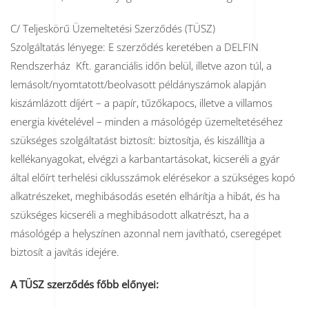
C/ Teljeskörű Üzemeltetési Szerződés (TÜSZ)
Szolgáltatás lényege: E szerződés keretében a DELFIN
Rendszerház Kft. garanciális időn belül, illetve azon túl, a
lemásolt/nyomtatott/beolvasott példányszámok alapján
kiszámlázott díjért – a papír, tűzőkapocs, illetve a villamos
energia kivételével – minden a másológép üzemeltetéséhez
szükséges szolgáltatást biztosít: biztosítja, és kiszállítja a
kellékanyagokat, elvégzi a karbantartásokat, kicseréli a gyár
által előírt terhelési ciklusszámok elérésekor a szükséges kopó
alkatrészeket, meghibásodás esetén elhárítja a hibát, és ha
szükséges kicseréli a meghibásodott alkatrészt, ha a
másológép a helyszínen azonnal nem javítható, cseregépet
biztosít a javítás idejére.
A TÜSZ szerződés főbb előnyei: