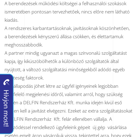
A berendezések működési költségei a felhasználói szokások
ismeretében pontosan tervezhetőek, nincs előre nem látható
kiadás.
A rendszeres karbantartásoknak, javításoknak köszönhetően,
a berendezések kényszerű állása csökken, és élettartamuk
meghosszabbodik.
A partner mindig ugyanazt a magas színvonalú szolgáltatást
kapja, így kiküszöbölhetők a különböző szolgáltatók által
nyújtott, a változó szolgáltatási minőségekből adódó egyéb
veszteség faktorok.
Megállapodás jöhet létre az ügyfél igényeinek legjobban
megfelelő megjelenési időről, valamint arról, hogy szükség
esetén a DELFIN Rendszerház Kft. munka idején kívül eső
időben kell a javítást elvégezni. Ezeket az extra szolgáltatásokat
a DELFIN Rendszerház Kft. felár ellenében vállalja. A
szerződéssel rendelkező ügyfeleink gépeit új gép vásárlása
esetén emelt áron vásároljuk vissza, tekintettel arra, hogy ezek