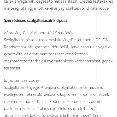
kellék anyagainak, kiegészítőinek szállítását. Eredeti festékek, és
minőségi után gyártott kellékanyag szállítás rövid határidővel.
Szerződéses szolgáltatásaink típusai:
A/ Átalánydíjas Karbantartási Szerződés
Szolgáltatás rövid leírása: havi átalánydíj ellenében a DELFIN
Rendszerház Kft. garancia időn belül, illetve azon túl elvégzi a
gyártó által az adott berendezésre vonatkozóan
meghatározott terhelési nyomatonkénti karbantartását, gépek
tisztítását.
B/ Javítási Szerződés
Szolgáltatás lényege: A javítási szolgáltatás tartalmazza az
esetlegesen felmerülő javítások, kopó, nem kopó alkatrészek
cseréjének munkadíjait is. Ebben az esetben szerződött
partnereinknek az átalány díjon felül csak a felhasznált
alkatrészek, és kellékanyagok árát kell külön megtéríteniük.