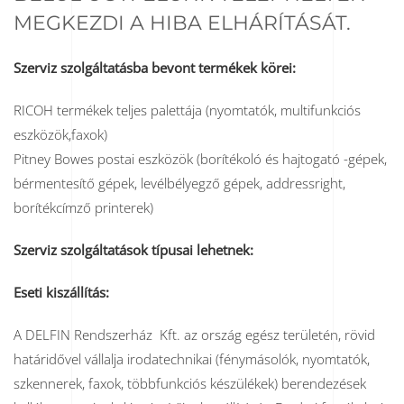
MEGKEZDI A HIBA ELHÁRÍTÁSÁT.
Szerviz szolgáltatásba bevont termékek körei:
RICOH termékek teljes palettája (nyomtatók, multifunkciós
eszközök,faxok)
Pitney Bowes postai eszközök (borítékoló és hajtogató -gépek,
bérmentesítő gépek, levélbélyegző gépek, addressright,
borítékcímző printerek)
Szerviz szolgáltatások típusai lehetnek:
Eseti kiszállítás:
A DELFIN Rendszerház Kft. az ország egész területén, rövid
határidővel vállalja irodatechnikai (fénymásolók, nyomtatók,
szkennerek, faxok, többfunkciós készülékek) berendezések